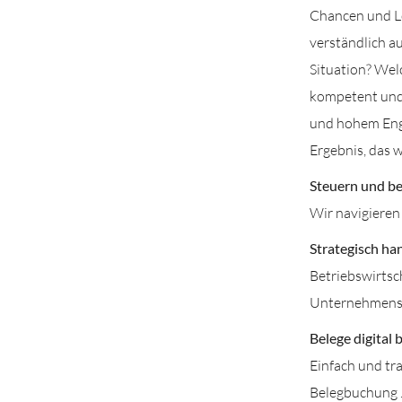
Chancen und Lö
verständlich auf
Situation? Wel
kompetent und 
und hohem Enga
Ergebnis, das 
Steuern und b
Wir navigieren 
Strategisch ha
Betriebswirtsch
Unternehmens
Belege digital
Einfach und tra
Belegbuchung